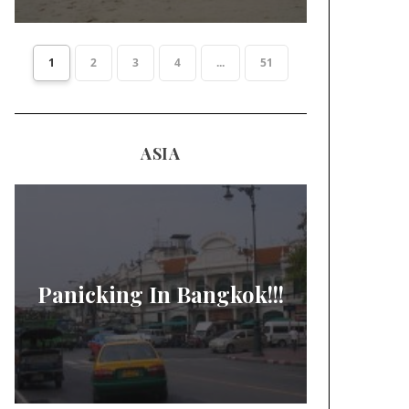
1
2
3
4
...
51
ASIA
Panicking In Bangkok!!!