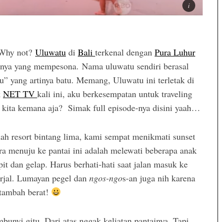
Why not?
Uluwatu
di
Bali
terkenal dengan
Pura Luhur
ngnya yang mempesona. Nama uluwatu sendiri berasal
tu” yang artinya batu. Memang, Uluwatu ini terletak di
k
NET TV
kali ini, aku berkesempatan untuk traveling
 kita kemana aja? Simak full episode-nya disini yaah…
ah resort bintang lima, kami sempat menikmati sunset
a menuju ke pantai ini adalah melewati beberapa anak
it dan gelap. Harus berhati-hati saat jalan masuk ke
erjal. Lumayan pegel dan
ngos-ngo
s-an juga nih karena
 tambah berat!
mbunyi gitu. Dari atas nggak keliatan pantainya. Tapi