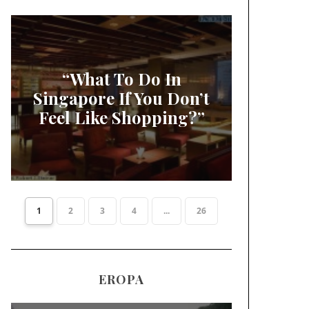
“What To Do In
Singapore If You Don’t
Feel Like Shopping?”
1
2
3
4
...
26
EROPA