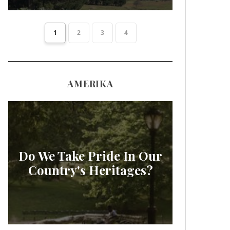
1
2
3
4
AMERIKA
Do We Take Pride In Our
Country's Heritages?