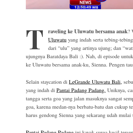
T
raveling ke Uluwatu bersama anak
? 
Uluwatu
yang indah serta tebing-tebi
dari “ulu” yang artinya ujung; dan “wa
ujungnya Baratdaya Bali :). Nah, di episode untu
ke Uluwatu bersama anak-ku, Sienna. Pengen tau
Selain staycation di
LeGrande Uluwatu Bali,
sebu
yang indah di
Pantai Padang Padang.
Uniknya, car
tangga serta goa yang jalan masuknya sangat semp
goa, karena medan-nya berbatu-batu dan cukup t
harus gendong Sienna yang sekarang udah mulai
Pantai Padang Padang
ini kayak surga kecil terse