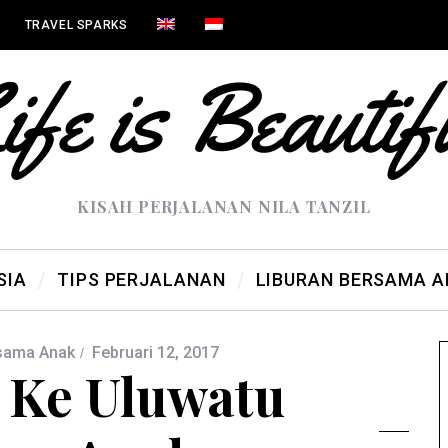
TRAVEL SPARKS
KISAH PERJALANAN NILA TANZIL
SIA
TIPS PERJALANAN
LIBURAN BERSAMA 
rsama Anak
Februari 12, 2017
 Ke Uluwatu