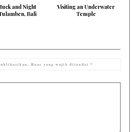
Muck and Night
Visiting an Underwater
 Tulamben, Bali
Temple
ublikasikan.
Ruas yang wajib ditandai
*