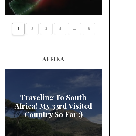
1
2
3
4
...
8
AFRIKA
Traveling To South
Africa! My 33rd Visited
Country So Far :)