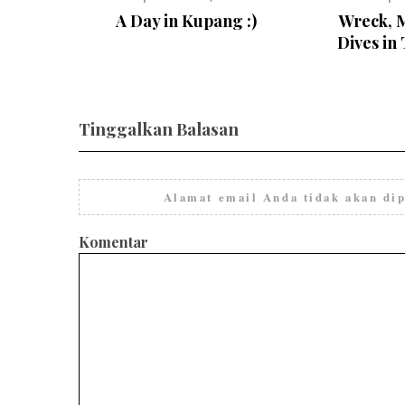
A Day in Kupang :)
Wreck, 
Dives in
Tinggalkan Balasan
Alamat email Anda tidak akan dip
Komentar