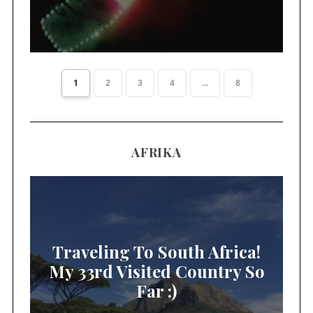
1
2
3
4
...
8
AFRIKA
Traveling To South Africa!
My 33rd Visited Country So
Far :)