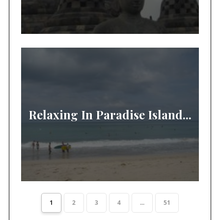
Relaxing In Paradise Island...
1
2
3
4
...
51