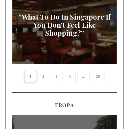
“What To Do In Singapore If
You Don’t Feel Like
Shopping?”
1
2
3
4
...
26
EROPA