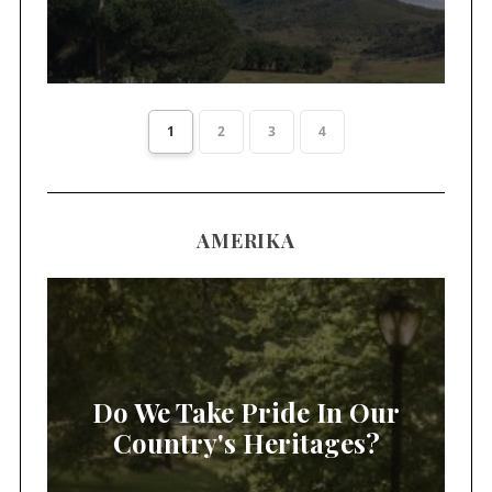
1
2
3
4
AMERIKA
Do We Take Pride In Our
Country's Heritages?