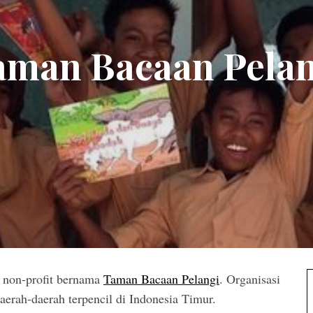
aman Bacaan Pelan
i non-profit bernama
Taman Bacaan Pelangi
. Organisasi
aerah-daerah terpencil di Indonesia Timur.