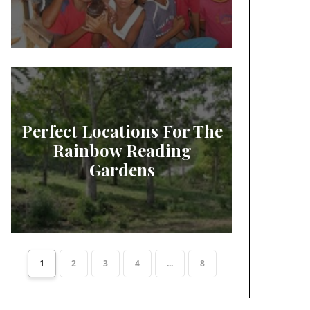
Perfect Locations For The
Rainbow Reading
Gardens
1
2
3
4
...
8