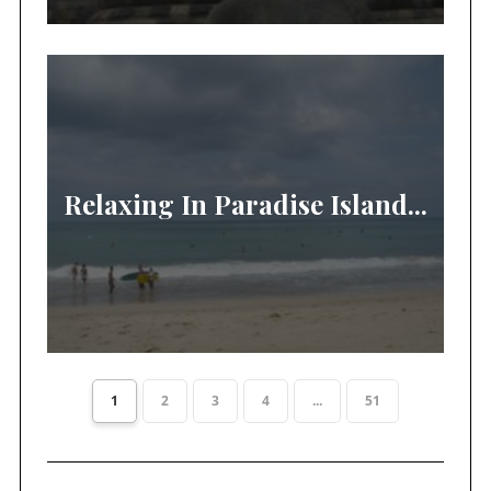
Relaxing In Paradise Island...
1
2
3
4
...
51