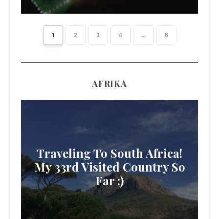
1
2
3
4
...
8
AFRIKA
Traveling To South Africa!
My 33rd Visited Country So
Far :)