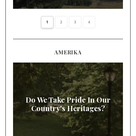
1
2
3
4
AMERIKA
Do We Take Pride In Our
Country's Heritages?