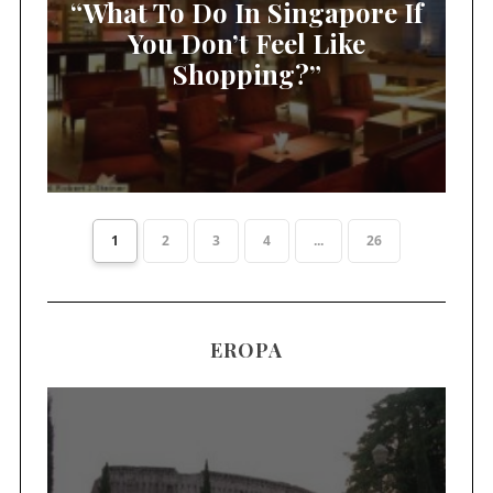
“What To Do In Singapore If
You Don’t Feel Like
Shopping?”
1
2
3
4
...
26
EROPA