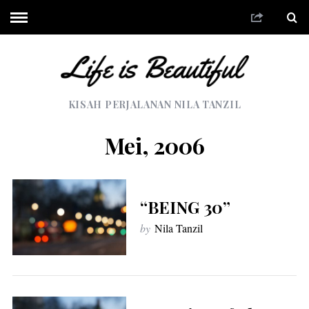
KISAH PERJALANAN NILA TANZIL
Mei, 2006
“BEING 30”
by
Nila Tanzil