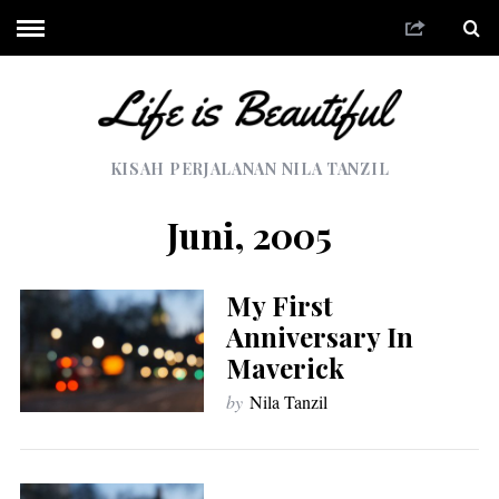
KISAH PERJALANAN NILA TANZIL
Juni, 2005
My First
Anniversary In
Maverick
by
Nila Tanzil