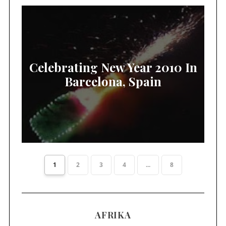
Celebrating New Year 2010 In
Barcelona, Spain
1
2
3
4
...
8
AFRIKA