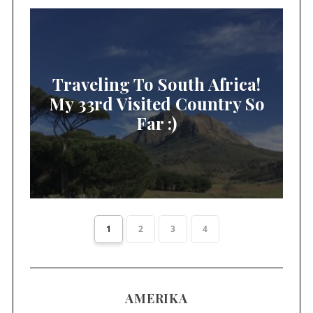
Traveling To South Africa!
My 33rd Visited Country So
Far :)
1
2
3
4
AMERIKA