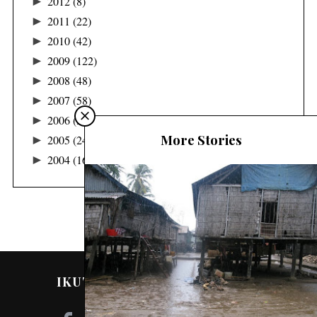
►
2012
(8)
►
2011
(22)
►
2010
(42)
►
2009
(122)
►
2008
(48)
►
2007
(58)
►
2006
(36)
More Stories
►
2005
(24)
►
2004
(16)
IKUTI SAYA DI MEDIA SOSIAL!