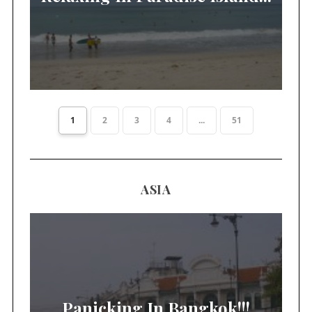
1
2
3
4
...
51
ASIA
Panicking In Bangkok!!!